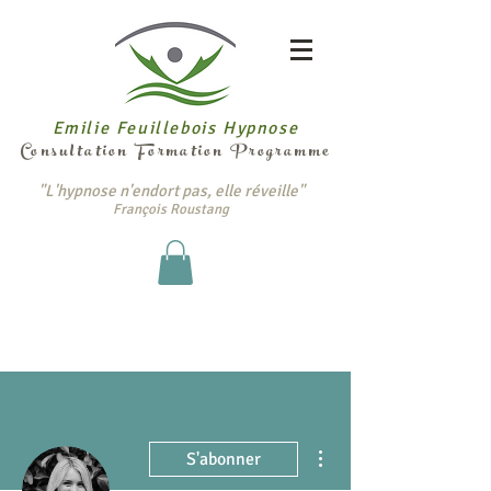
Emilie Feuillebois Hypnose
Consultation Formation Programme
"L'hypnose n'endort pas, elle réveille"
François Roustang
Plus d'actions
S'abonner